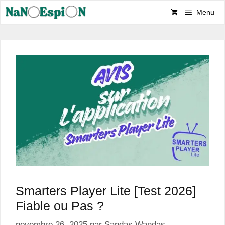
Aller
Menu
au
contenu
Smarters Player Lite [Test 2026]
Fiable ou Pas ?
novembre 26, 2025
par
Sandas Wandas