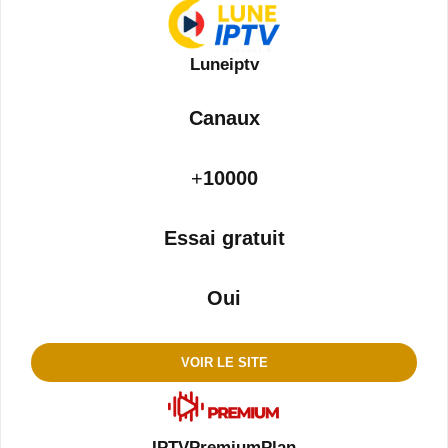
Luneiptv
Canaux
+
10000
Essai gratuit
Oui
V
OIR LE SITE
IPTVPremiumPlan