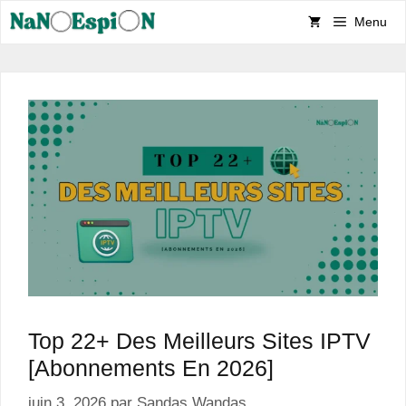
Aller
Menu
au
contenu
Top 22+ Des Meilleurs Sites IPTV
[Abonnements En 2026]
juin 3, 2026
par
Sandas Wandas