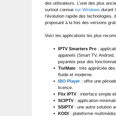
des utilisateurs. L’une des plus anc
surtout connue
sur Windows
durant 
l’évolution rapide des technologies, 
proposant à la fois des versions grat
Voici les applications les plus reco
IPTV Smarters Pro
: applicat
appareils (Smart TV, Android,
payantes pour des fonctionnal
TiviMate
: très appréciée des 
fluide et moderne.
IBO Player
: offre une période
licence.
Flix IPTV
: interface simple e
SCIPTV
: application minimali
SSIPTV
: une autre solution a
KODI
: plateforme multimédia