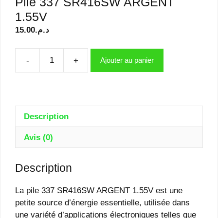
Pile 337 SR416SW ARGENT
1.55V
15.00
د.م.
-
+
Ajouter au panier
quantité
de
Pile
337
SR416SW
Description
ARGENT
Avis (0)
1.55V
Description
La pile 337 SR416SW ARGENT 1.55V est une
petite source d’énergie essentielle, utilisée dans
une variété d’applications électroniques telles que