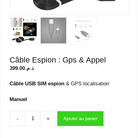
Câble Espion : Gps & Appel
399.00
د.م.
Câble USB SIM espion
& GPS localisation
Manuel
-
+
Ajouter au panier
quantité
de
Câble