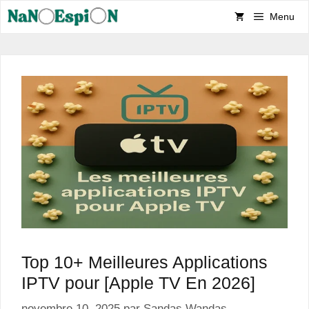
Aller
Menu
au
contenu
Top 10+ Meilleures Applications
IPTV pour [Apple TV En 2026]
novembre 10, 2025
par
Sandas Wandas